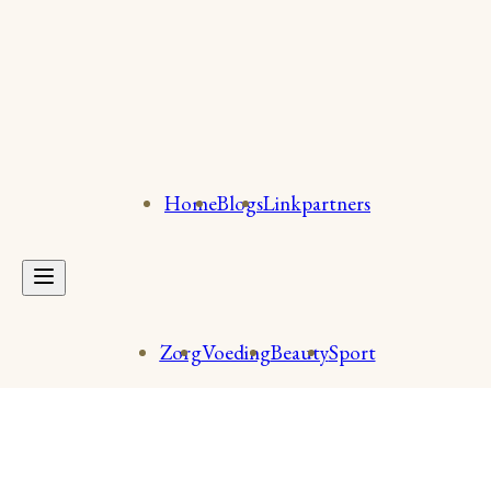
Home
Blogs
Linkpartners
Zorg
Voeding
Beauty
Sport