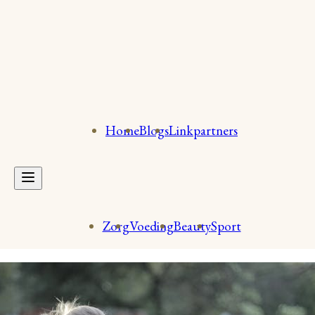
Home
Blogs
Linkpartners
Zorg
Voeding
Beauty
Sport