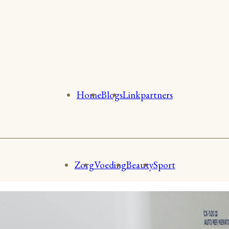
Home
Blogs
Linkpartners
Zorg
Voeding
Beauty
Sport